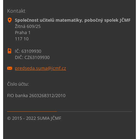
Kontakt
Společnost učitelů matematiky, pobočný spolek JČMF
Žitná 609/25
Praha 1
117 10
IČ: 63109930
DIČ: CZ63109930
predseda
.suma@jc
mf.cz
Číslo účtu:
FIO banka 2603268312/2010
© 2015 - 2022 SUMA JČMF