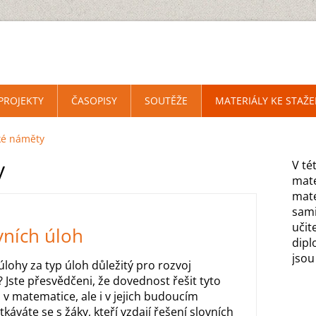
PROJEKTY
ČASOPISY
SOUTĚŽE
MATERIÁLY KE STAŽE
ké náměty
y
V té
mate
mate
sami
učit
vních úloh
dipl
jsou
lohy za typ úloh důležitý pro rozvoj
Jste přesvědčeni, že dovednost řešit tyto
 v matematice, ale i v jejich budoucím
áváte se s žáky, kteří vzdají řešení slovních