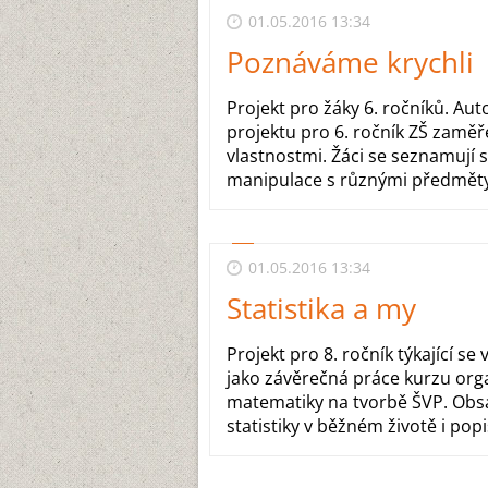
01.05.2016 13:34
Poznáváme krychli
Projekt pro žáky 6. ročníků. Au
projektu pro 6. ročník ZŠ zaměř
vlastnostmi. Žáci se seznamují 
manipulace s různými předměty. 
01.05.2016 13:34
Statistika a my
Projekt pro 8. ročník týkající se 
jako závěrečná práce kurzu orga
matematiky na tvorbě ŠVP. Obsah
statistiky v běžném životě i popis