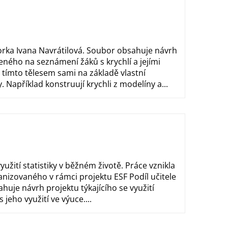
torka Ivana Navrátilová. Soubor obsahuje návrh
eného na seznámení žáků s krychlí a jejími
s tímto tělesem sami na základě vlastní
Například konstruují krychli z modelíny a...
využití statistiky v běžném životě. Práce vznikla
nizovaného v rámci projektu ESF Podíl učitele
uje návrh projektu týkajícího se využití
 jeho využití ve výuce....