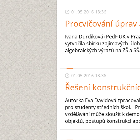
01.05.2016 13:36
Procvičování úprav 
Ivana Durdíková (PedF UK v Praz
vytvořila sbírku zajímavých úlo
algebraických výrazů na ZŠ a S
01.05.2016 13:36
Řešení konstrukční
Autorka Eva Davidová zpracovala
pro studenty středních škol. Pr
vzdělávání může sloužit k demon
objektů, postupů konstrukcí apod