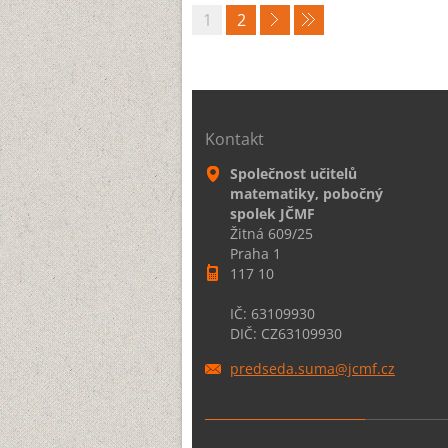
1
2
Kontakt
Společnost učitelů
matematiky, pobočný
spolek JČMF
Žitná 609/25
Praha 1
117 10
IČ: 63109930
DIČ: CZ63109930
predseda
.suma@jc
mf.cz