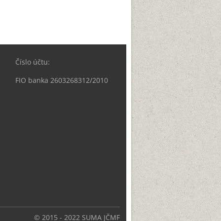
Číslo účtu:
FIO banka 2603268312/2010
© 2015 - 2022 SUMA JČMF