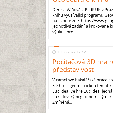
Denisa Váňová z PedF UK v Praze
knihu využívající programu Geo
naleznete zde: https://www.ge
jednotlivá zadání a krokované k
výuku i pro...
19.05.2022 12:42
Počítačová 3D hra r
představivost
V rámci své bakalářské práce zp
3D hru s geometrickou tematiko
Euclidea. Ve hře Euclidea (jedná
euklidovskými geometrickými 
Zmíněná...