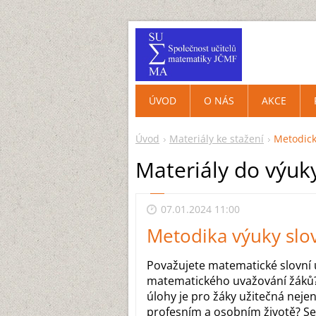
ÚVOD
O NÁS
AKCE
Úvod
Materiály ke stažení
Metodic
Materiály do výuk
07.01.2024 11:00
Metodika výuky slo
Považujete matematické slovní ú
matematického uvažování žáků? 
úlohy je pro žáky užitečná nejen
profesním a osobním životě? Setk