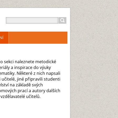
NÍ
to sekci naleznete metodické
riály a inspirace do výuky
matiky. Některé z nich napsali
 učitelé, jiné připravili studenti
elství na základě svých
omových prací a autory dalších
 vzdělavatelé učitelů.