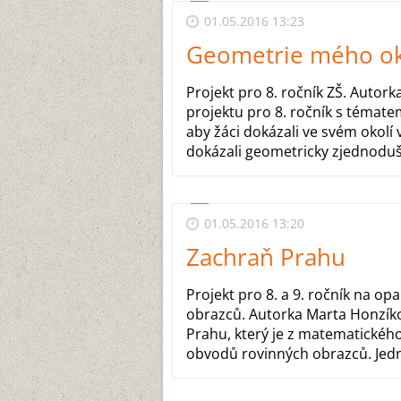
01.05.2016 13:23
Geometrie mého ok
Projekt pro 8. ročník ZŠ. Autor
projektu pro 8. ročník s témate
aby žáci dokázali ve svém okolí
dokázali geometricky zjednodušit
01.05.2016 13:20
Zachraň Prahu
Projekt pro 8. a 9. ročník na o
obrazců. Autorka Marta Honzíko
Prahu, který je z matematickéh
obvodů rovinných obrazců. Jedná 