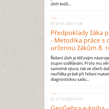
úloh kvůli...
07.01.2024 11:00
Předpoklady žáka p
- Metodika práce s 
určenou žákům 8. r
Řešení úloh je klíčovým nástroj
stupni vzdělávání. Proto mu vě
samotné výuce, tak ve všech dal
nezřídka právě při řešení matem
diagnostickou sadu...
17.10.2022 14:12
GeoGebra e-kniha - 