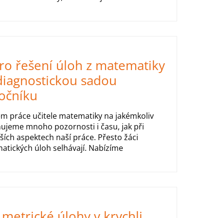
ro řešení úloh z matematiky
diagnostickou sadou
očníku
em práce učitele matematiky na jakémkoliv
nujeme mnoho pozornosti i času, jak při
ších aspektech naší práce. Přesto žáci
atických úloh selhávají. Nabízíme
metrické úlohy v krychli